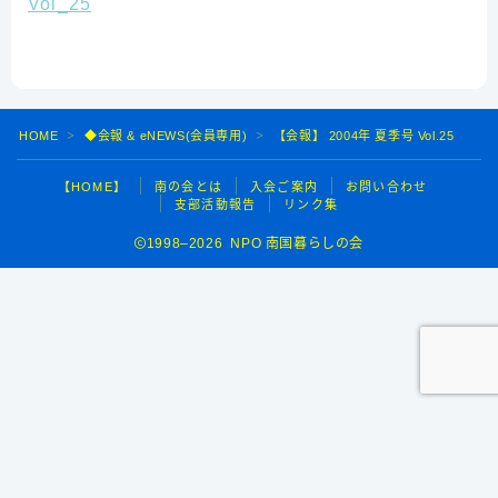
Vol_25
HOME
◆会報 & eNEWS(会員専用)
【会報】 2004年 夏季号 Vol.25
＞
＞
【HOME】
南の会とは
入会ご案内
お問い合わせ
支部活動報告
リンク集
1998–2026 NPO 南国暮らしの会