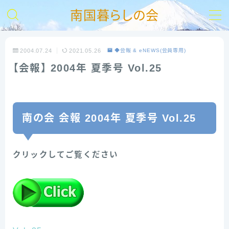
南国暮らしの会
MENU
2004.07.24
2021.05.26
◆会報 & eNEWS(会員専用)
【会報】 2004年 夏季号 Vol.25
【HOME】
南の会とは
南の会 会報 2004年 夏季号 Vol.25
入会ご案内
クリックしてご覧ください
お問い合わせ
支部活動報告
リンク集