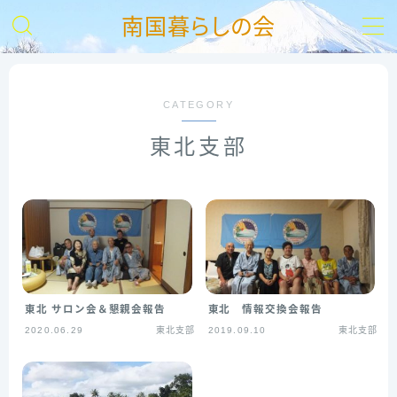
南国暮らしの会
MENU
CATEGORY
【HOME】
東北支部
南の会とは
入会ご案内
お問い合わせ
東北 サロン会＆懇親会報告
東北 情報交換会報告
支部活動報告
2020.06.29
東北支部
2019.09.10
東北支部
リンク集