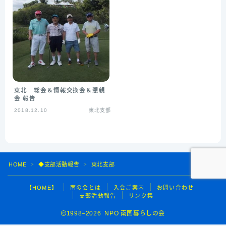
東北 総会＆情報交換会＆懇親
会 報告
2018.12.10
東北支部
HOME
◆支部活動報告
東北支部
＞
＞
【HOME】
南の会とは
入会ご案内
お問い合わせ
支部活動報告
リンク集
1998–2026 NPO 南国暮らしの会