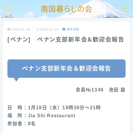
南国暮らしの会
MENU
2023.01.18
2023.01.25
海外支部
[ペナン] ペナン支部新年会＆歓迎会報告
【HOME】
南の会とは
ペナン支部新年会＆歓迎会報告
入会ご案内
会員№1346 池田 諭
お問い合わせ
支部活動報告
日 時：1月18日（水）18時30分～21時
場 所：Jia Shi Restaurant
リンク集
参加者：9名