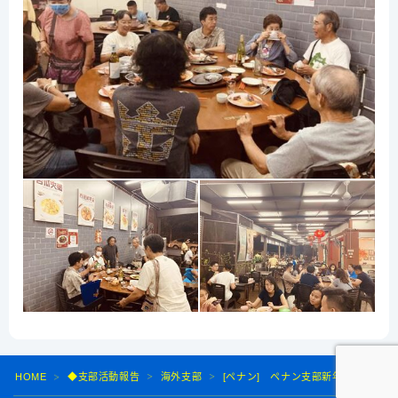
HOME
◆支部活動報告
海外支部
[ペナン] ペナン支部新年会＆歓迎会
＞
＞
＞