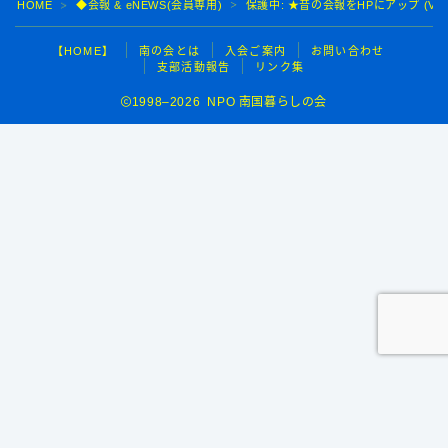
HOME
◆会報 & eNEWS(会員専用)
保護中: ★昔の会報をHPにアップ (VOL.
＞
＞
【HOME】
南の会とは
入会ご案内
お問い合わせ
支部活動報告
リンク集
1998–2026 NPO 南国暮らしの会