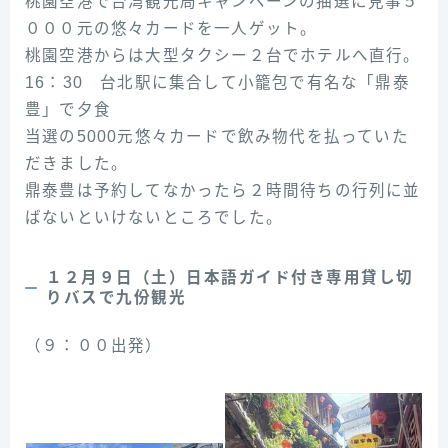
桃園空港で台湾観光局キャンペーンの抽選に見事５
０００元の悠々カードを一人ゲット。
桃園空港からは大型タクシー２台でホテルへ直行。
16：30 台北駅に集合して小籠包で有名な「鼎泰
豊」で夕食
当選の5000元悠々カードで飲み物代を払っていた
だきました。
鼎泰豊は予約してなかったら２時間待ちの行列に並
ばないといけないところでした。
１２月９日（土）日本語ガイド付き専用貸し切
りバスで九份観光
（９：００出発）