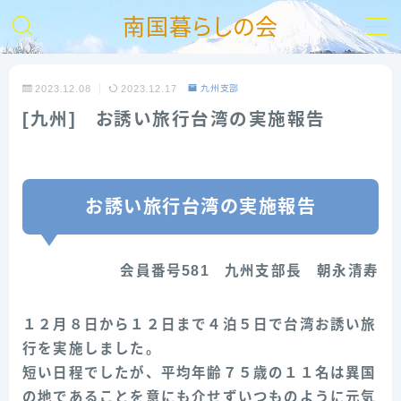
南国暮らしの会
MENU
2023.12.08
2023.12.17
九州支部
[九州] お誘い旅行台湾の実施報告
【HOME】
南の会とは
お誘い旅行台湾の実施報告
入会ご案内
会員番号581 九州支部長 朝永清寿
お問い合わせ
支部活動報告
１２月８日から１２日まで４泊５日で台湾お誘い旅
行を実施しました。
リンク集
短い日程でしたが、平均年齢７５歳の１１名は異国
の地であることを意にも介せずいつものように元気