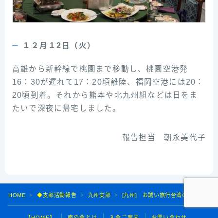
１２月１2日（火）
高雄から新幹線で桃園まで移動し、桃園空港発
16：30が遅れて17：20頃離陸、福岡空港には20：
20頃到着。それから熊本や北九州組などは日をま
たいで深夜に帰宅しました。
報告担当 朝永美代子
HOME
◆支部活動報告
九州支部
[九州] お誘い旅行台湾の実施報告
＞
＞
＞
【HOME】
南の会とは
入会ご案内
お問い合わせ