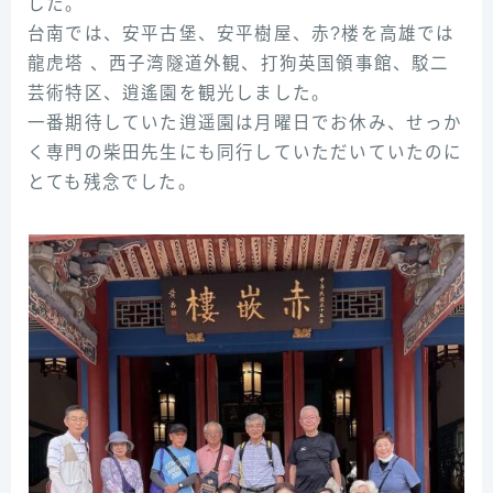
した。
台南では、安平古堡、安平樹屋、赤?楼を高雄では
龍虎塔 、西子湾隧道外観、打狗英国領事館、駁二
芸術特区、逍遙園を観光しました。
一番期待していた逍遥園は月曜日でお休み、せっか
く専門の柴田先生にも同行していただいていたのに
とても残念でした。