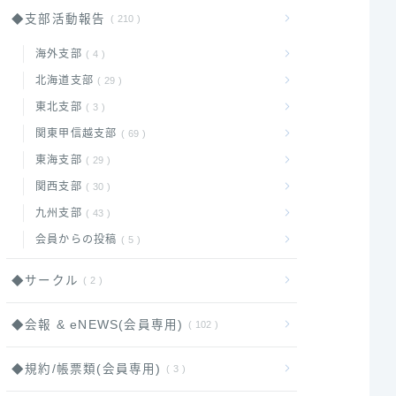
◆支部活動報告
210
海外支部
4
北海道支部
29
東北支部
3
関東甲信越支部
69
東海支部
29
関西支部
30
九州支部
43
会員からの投稿
5
◆サークル
2
◆会報 & eNEWS(会員専用)
102
◆規約/帳票類(会員専用)
3