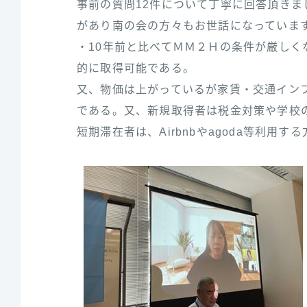
事前の質問12件について丁寧に回答頂きま
があり南の会の方々もお世話になっていま
・10年前と比べてＭＭ２Ｈの条件が厳し
的に取得可能である。
又、物価は上がっているが家賃・交通イン
である。又、新規取得者は税金対策や学校
短期滞在者は、Airbnbやagoda等利用す