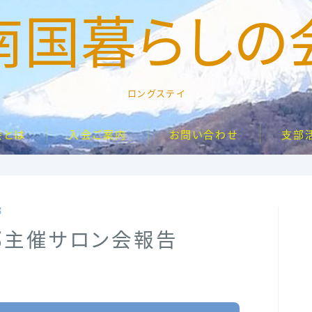
南国暮らしの
ロングステイ
会とは
入会ご案内
お問い合わせ
支部
部
部主催サロン会報告