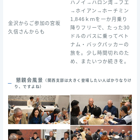
ハノイ→ハロン湾→フエ
→ホイアン→ホーチミン
1,846ｋｍを一か月乗り
金沢からご参加の宮坂
降りフリーで、たった30
久信さんからも
ドルのバスに乗ってベト
ナム・バックパッカーの
旅を。少し時間切れのた
め、またいつか続きを。
懇親会風景
（関西支部は大きく登場したい人ばかりなりけ
り、ですよね）