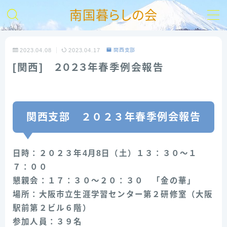
南国暮らしの会
MENU
2023.04.08
2023.04.17
関西支部
[関西] ２０２３年春季例会報告
【HOME】
南の会とは
関西支部 ２０２３年春季例会報告
入会ご案内
日時：２０２３年4月8日（土）１３：３０～１
お問い合わせ
７：００
懇親会：１７：３０～２０：３０ 「金の華」
支部活動報告
場所：大阪市立生涯学習センター第２研修室（大阪
駅前第２ビル６階）
リンク集
参加人員：３９名