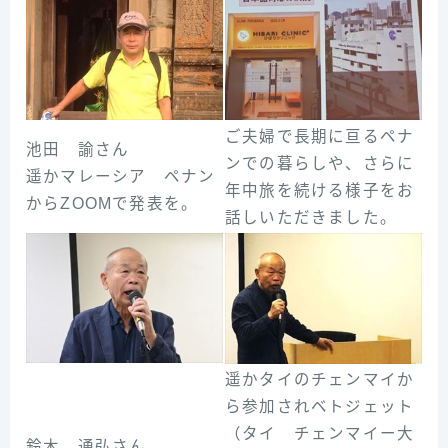
ご夫婦で長期に亘るペナ
池田 諭さん
ンでの暮らしや、さらに
遥かマレーシア ペナン
年中旅を続ける様子をお
からZOOMで発表を。
話しいただきました。
遥かタイのチェンマイか
ら参加されベトジェット
（タイ チェンマイー大
鈴木 通弘さん