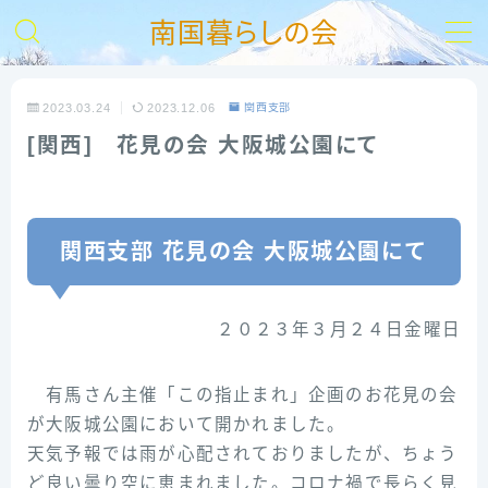
南国暮らしの会
MENU
2023.03.24
2023.12.06
関西支部
[関西] 花見の会 大阪城公園にて
【HOME】
南の会とは
関西支部 花見の会 大阪城公園にて
入会ご案内
２０２３年３月２４日金曜日
お問い合わせ
支部活動報告
有馬さん主催「この指止まれ」企画のお花見の会
が大阪城公園において開かれました。
リンク集
天気予報では雨が心配されておりましたが、ちょう
ど良い曇り空に恵まれました。コロナ禍で長らく見