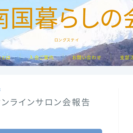
南国暮らしの
ロングステイ
会とは
入会ご案内
お問い合わせ
支部
部
オンラインサロン会報告