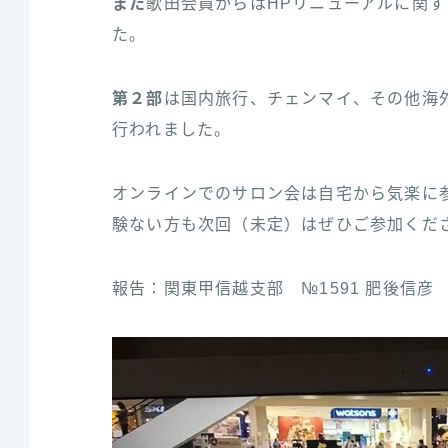
また
歌田会員からはHPリニューアルに関
た。
第２部
は国内旅行、チェンマイ、その他海
行われました。
オンラインでのサロン会は自宅から気楽に
験ない方も次回（未定）はぜひご参加くだ
報告：関東甲信越支部 №1591 肥後信彦