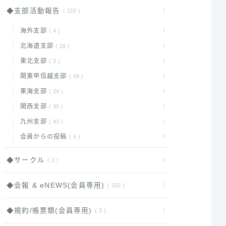
◆支部活動報告
210
海外支部
4
北海道支部
29
東北支部
3
関東甲信越支部
69
東海支部
29
関西支部
30
九州支部
43
会員からの投稿
5
◆サークル
2
◆会報 & eNEWS(会員専用)
102
◆規約/帳票類(会員専用)
3