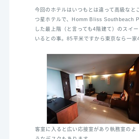
今回のホテルはいつもとは違って高級なと
つ星ホテルで、Homm Bliss Southbe
した最上階（と言っても4階建て）のスイ
いるとの事。85平米ですから東京なら一家
客室に入ると広い応接室があり執務室のよ
うなデスクもあります