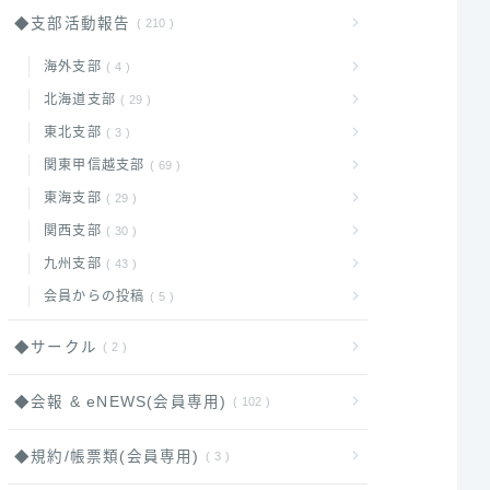
◆支部活動報告
210
海外支部
4
北海道支部
29
東北支部
3
関東甲信越支部
69
東海支部
29
関西支部
30
九州支部
43
会員からの投稿
5
◆サークル
2
◆会報 & eNEWS(会員専用)
102
◆規約/帳票類(会員専用)
3