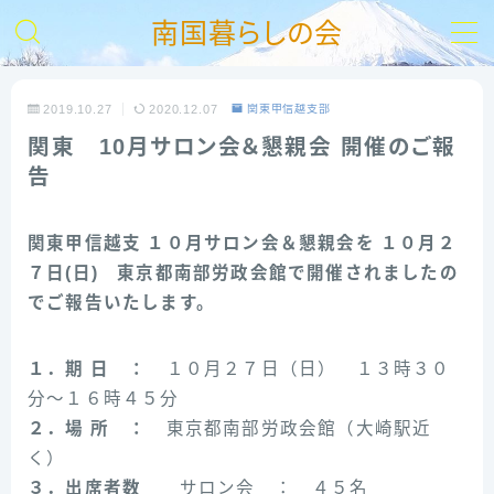
南国暮らしの会
MENU
2019.10.27
2020.12.07
関東甲信越支部
関東 10月サロン会＆懇親会 開催のご報
【HOME】
告
南の会とは
関東甲信越支 １０月サロン会＆懇親会を １０月２
入会ご案内
７日(日) 東京都南部労政会館で開催されましたの
でご報告いたします。
お問い合わせ
１．期 日 ：
１０月２７日（日） １３時３０
支部活動報告
分～１６時４５分
２．場 所 ：
東京都南部労政会館（大崎駅近
リンク集
く）
３．出席者数
サロン会 ： ４５名