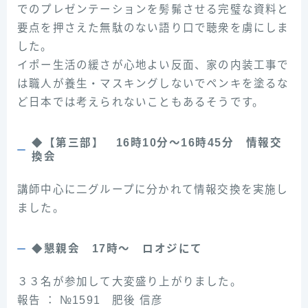
でのプレゼンテーションを髣髴させる完璧な資料と
要点を押さえた無駄のない語り口で聴衆を虜にしま
した。
イポー生活の緩さが心地よい反面、家の内装工事で
は職人が養生・マスキングしないでペンキを塗るな
ど日本では考えられないこともあるそうです。
◆【第三部】 16時10分～16時45分 情報交
換会
講師中心に二グループに分かれて情報交換を実施し
ました。
◆懇親会 17時～ ロオジにて
３３名が参加して大変盛り上がりました。
報告 ： №1591 肥後 信彦