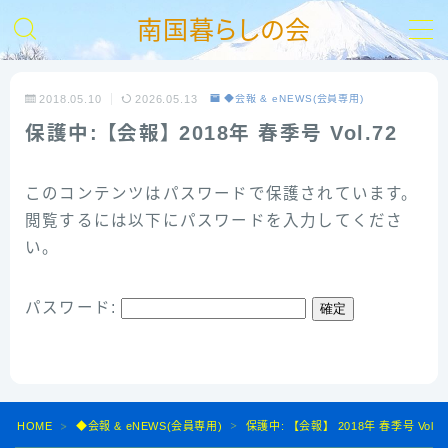
南国暮らしの会
MENU
2018.05.10
2026.05.13
◆会報 & eNEWS(会員専用)
保護中: 【会報】 2018年 春季号 Vol.72
【HOME】
南の会とは
このコンテンツはパスワードで保護されています。
閲覧するには以下にパスワードを入力してくださ
入会ご案内
い。
お問い合わせ
パスワード:
支部活動報告
リンク集
HOME
◆会報 & eNEWS(会員専用)
保護中: 【会報】 2018年 春季号 Vol.7
＞
＞